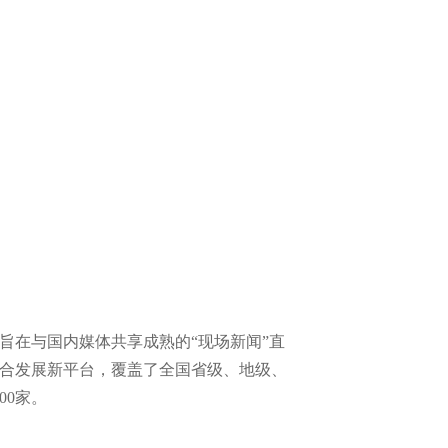
旨在与国内媒体共享成熟的“现场新闻”直
合发展新平台，覆盖了全国省级、地级、
00家。