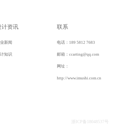
设计资讯
联系
业新闻
电话：
189 5812 7683
计知识
邮箱：
ccarting@qq.com
网址：
http://www.imushi.com.cn
浙ICP备18048537号