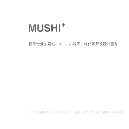
提供专业的网站、APP、小程序、软件等开发设计服务
Copyright © 2020-
2026 imushi.com.cn All rights reserved