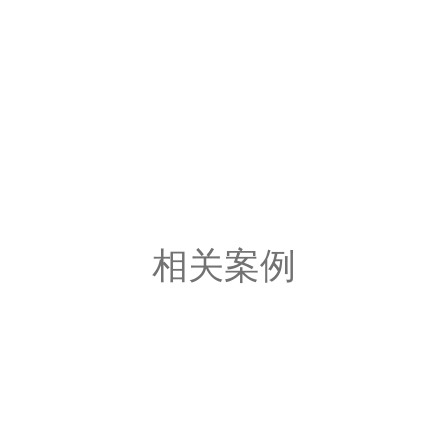
相关案例
画廊官网
杭州纤维艺术三年展官